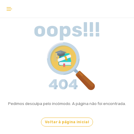
oops!!!
Início
Mensagens
Rede Escolar
Escola a Tempo Inteiro
Cartão Escolar Municipal
Bolsas de Estudo Ensino
Superior
Pedimos desculpa pelo incómodo. A página não foi encontrada.
Ação Social Escolar
Voltar à página inicial
Dotação PND