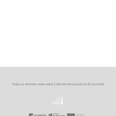
Oferta Formativa
Conselho Municipal de
Educação
Carta Educativa
Programas
Eventos
Serviços Educativos da CME
Serviços de apoio à
comunidade, crianças e
Todos os direitos reservados | Câmara Municipal de Elvas 2026
jovens
Observatório da Educação
Notícias